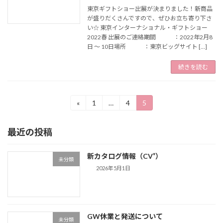
東京ギフトショー出展が決まりました！新商品
が盛りだくさんですので、ぜひお立ち寄り下さ
い☆ 東京インターナショナル・ギフトショー
2022春 出展のご連絡期間 ：2022年2月8
日 ～ 10日場所 ：東京ビッグサイト […]
続きを読む
投
«
1
…
4
5
固
固
固
定
定
定
稿
ペ
ペ
ペ
最近の投稿
ー
ー
ー
の
ジ
ジ
ジ
ペ
新カタログ情報（CV⁺）
未分類
ー
2026年5月1日
ジ
送
GW休業と発送について
り
未分類