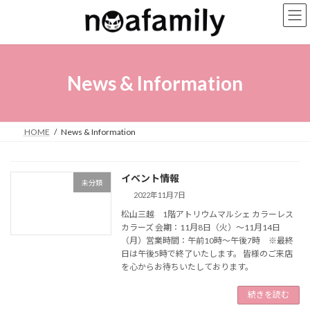
コ
ナ
ン
ビ
テ
ゲ
ン
ー
ツ
シ
へ
ョ
News & Information
ス
ン
キ
に
ッ
移
プ
動
HOME
News & Information
イベント情報
未分類
2022年11月7日
松山三越 1階アトリウムマルシェ カラーレス
カラーズ 会期：11月8日（火）～11月14日
（月）営業時間：午前10時～午後7時 ※最終
日は午後5時で終了いたします。 皆様のご来店
を心からお待ちいたしております。
続きを読む