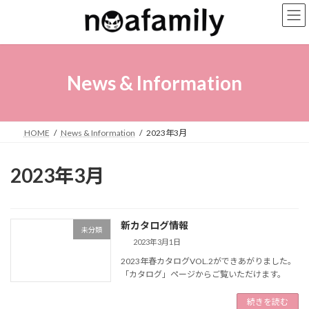
コ
ナ
ン
ビ
テ
ゲ
ン
ー
ツ
シ
へ
ョ
News & Information
ス
ン
キ
に
ッ
移
プ
動
HOME
News & Information
2023年3月
2023年3月
新カタログ情報
未分類
2023年3月1日
2023年春カタログVOL.2ができあがりました。
「カタログ」ページからご覧いただけます。
続きを読む