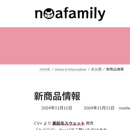
コ
ナ
ン
ビ
テ
ゲ
ン
ー
ツ
シ
へ
ョ
ス
ン
キ
に
ッ
移
プ
動
HOME
News & Information
未分類
新商品情報
新商品情報
最
2024年11月11日
2024年11月11日
noafw
終
更
CV+ より
裏起毛スウェット
発売
新
「
カタログ
」ページでご覧いただけます。